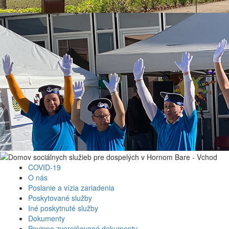
COVID-19
O nás
Poslanie a vízia zariadenia
Poskytované služby
Iné poskytnuté služby
Dokumenty
Povinne zverejňované dokumenty