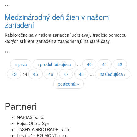
,
,
Medzinárodný deň žien v našom
zariadení
Každoročne sa v našom zariadení udržiavajú tradície pomocou
ktorých si klienti zariadenia zaspomínajú na staré časy.
,
,
Stránky
« prvá
‹ predchádzajúca
…
40
41
42
43
44
45
46
47
48
…
nasledujúca ›
posledná »
Partneri
NARIAS, s.r.o.
Fejes Ottó a Syn
TASHY AGROTRADE, s.r.o.
Lekáreň - RG MONT, s.r.o.