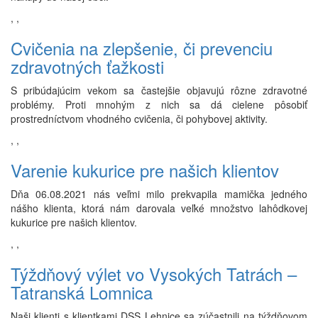
,
,
Cvičenia na zlepšenie, či prevenciu
zdravotných ťažkosti
S pribúdajúcim vekom sa častejšie objavujú rôzne zdravotné
problémy. Proti mnohým z nich sa dá cielene pôsobiť
prostredníctvom vhodného cvičenia, či pohybovej aktivity.
,
,
Varenie kukurice pre našich klientov
Dňa 06.08.2021 nás veľmi milo prekvapila mamička jedného
nášho klienta, ktorá nám darovala veľké množstvo lahôdkovej
kukurice pre našich klientov.
,
,
Týždňový výlet vo Vysokých Tatrách –
Tatranská Lomnica
Naši klienti s klientkami DSS Lehnice sa zúčastnili na týždňovom