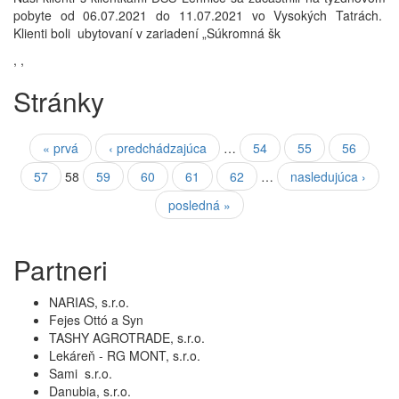
pobyte od 06.07.2021 do 11.07.2021 vo Vysokých Tatrách.
Klienti boli ubytovaní v zariadení „Súkromná šk
,
,
Stránky
« prvá
‹ predchádzajúca
…
54
55
56
57
58
59
60
61
62
…
nasledujúca ›
posledná »
Partneri
NARIAS, s.r.o.
Fejes Ottó a Syn
TASHY AGROTRADE, s.r.o.
Lekáreň - RG MONT, s.r.o.
Sami s.r.o.
Danubia, s.r.o.