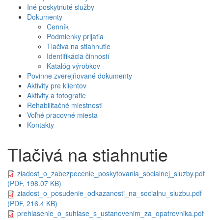
Iné poskytnuté služby
Dokumenty
Cenník
Podmienky prijatia
Tlačivá na stiahnutie
Identifikácia činností
Katalóg výrobkov
Povinne zverejňované dokumenty
Aktivity pre klientov
Aktivity a fotografie
Rehabilitačné miestnosti
Voľné pracovné miesta
Kontakty
Tlačivá na stiahnutie
ziadost_o_zabezpecenie_poskytovania_socialnej_sluzby.pdf
(PDF, 198.07 KB)
ziadost_o_posudenie_odkazanosti_na_socialnu_sluzbu.pdf
(PDF, 216.4 KB)
prehlasenie_o_suhlase_s_ustanovenim_za_opatrovnika.pdf