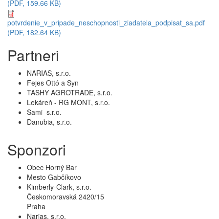
(PDF, 159.66 KB)
potvrdenie_v_pripade_neschopnosti_ziadatela_podpisat_sa.pdf
(PDF, 182.64 KB)
Partneri
NARIAS, s.r.o.
Fejes Ottó a Syn
TASHY AGROTRADE, s.r.o.
Lekáreň - RG MONT, s.r.o.
Sami s.r.o.
Danubia, s.r.o.
Sponzori
Obec Horný Bar
Mesto Gabčíkovo
Kimberly-Clark, s.r.o.
Českomoravská 2420/15
Praha
Narias, s.r.o.